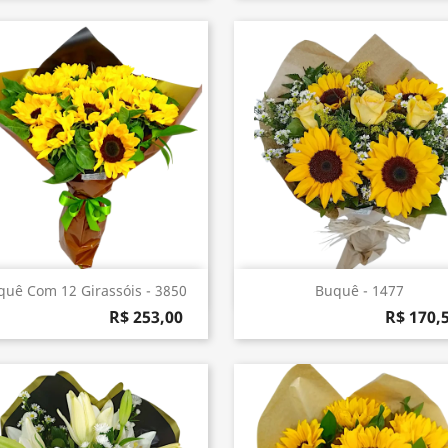
Visualização rápida
Visualização rápida


quê Com 12 Girassóis - 3850
Buquê - 1477
R$ 253,00
R$ 170,