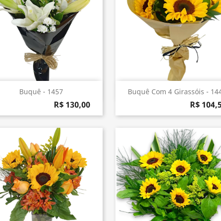
Visualização rápida
Visualização rápida


Buquê - 1457
Buquê Com 4 Girassóis - 14
R$ 130,00
R$ 104,