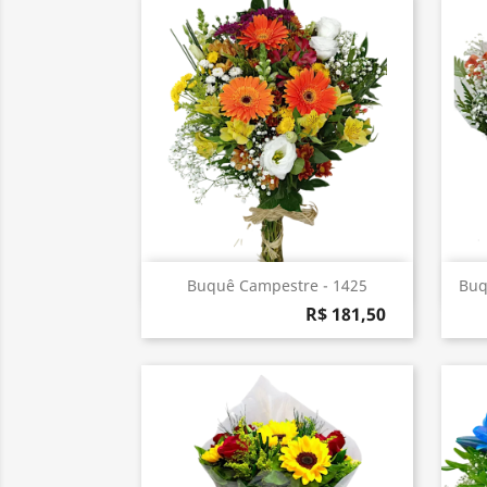
Visualização rápida

Buquê Campestre - 1425
Buq
R$ 181,50