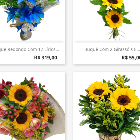
Visualização rápida
Visualização rápida


uê Redondo Com 12 Lírios...
Buquê Com 2 Girassóis E..
R$ 319,00
R$ 55,0