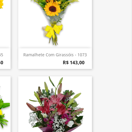
Visualização rápida

45
Ramalhete Com Girassóis - 1073
50
R$ 143,00