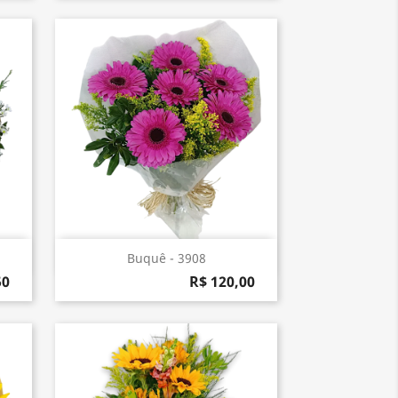
Visualização rápida

Buquê - 3908
50
R$ 120,00