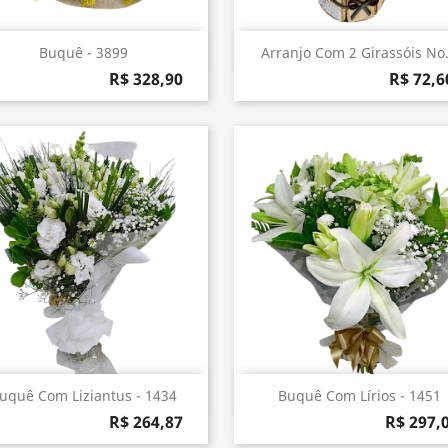
Visualização rápida
Visualização rápida


Buquê - 3899
Arranjo Com 2 Girassóis No.
R$ 328,90
R$ 72,6
Visualização rápida
Visualização rápida


uquê Com Liziantus - 1434
Buquê Com Lírios - 1451
R$ 264,87
R$ 297,