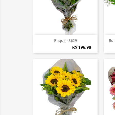
Visualização rápida

Buquê - 3629
Buq
R$ 196,90