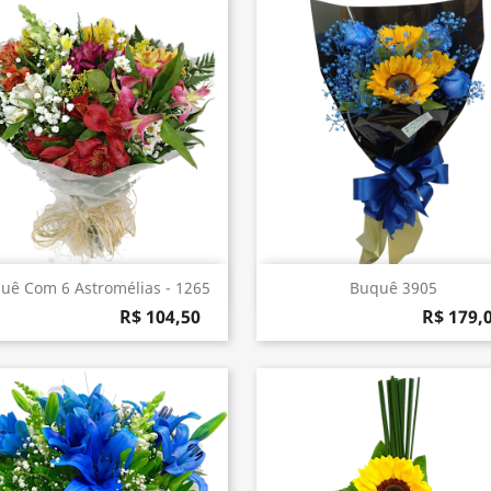
Visualização rápida
Visualização rápida


uê Com 6 Astromélias - 1265
Buquê 3905
R$ 104,50
R$ 179,