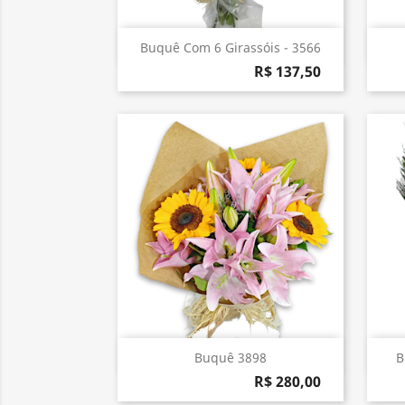
Visualização rápida

Buquê Com 6 Girassóis - 3566
R$ 137,50
Visualização rápida

Buquê 3898
B
R$ 280,00