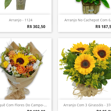
Visualização rápida
Visualização rápida


Arranjo - 1124
Arranjo No Cachepot Com 6.
R$ 302,50
R$ 187,
Visualização rápida
Visualização rápida


uê Com Flores Do Campo-...
Arranjo Com 3 Girassóis - 3