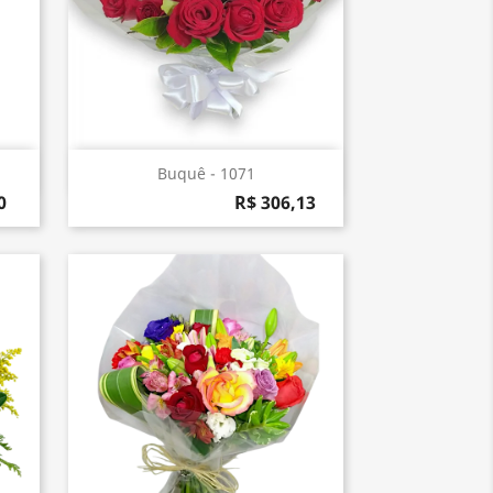
Visualização rápida

.
Buquê - 1071
0
R$ 306,13