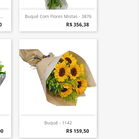
Visualização rápida

..
Buquê Com Flores Mistas - 3876
0
R$ 356,38
Visualização rápida

Buquê - 1142
00
R$ 159,50