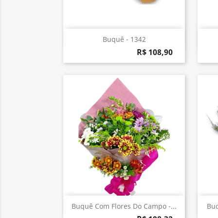
Visualização rápida

Buquê - 1342
R$ 108,90
Visualização rápida

Buquê Com Flores Do Campo -...
Buq