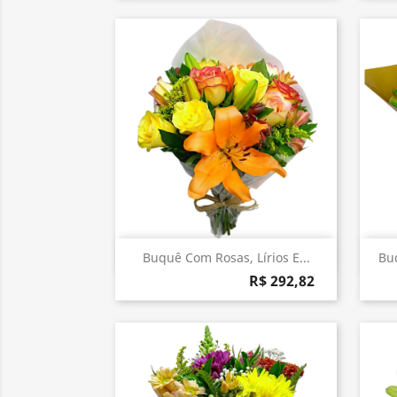
Visualização rápida

Buquê Com Rosas, Lírios E...
Bu
R$ 292,82