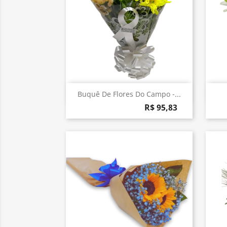
Visualização rápida

Buquê De Flores Do Campo -...
R$ 95,83