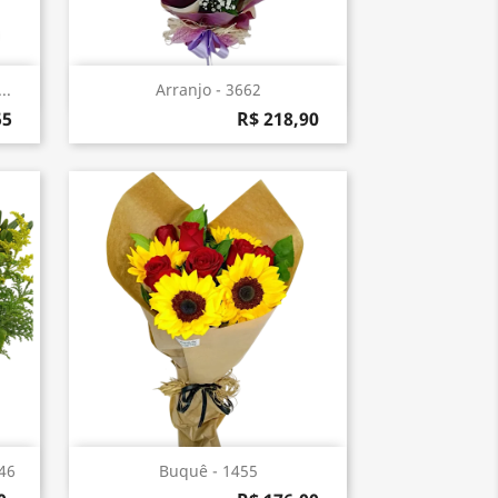
Visualização rápida

..
Arranjo - 3662
55
R$ 218,90
Visualização rápida

746
Buquê - 1455