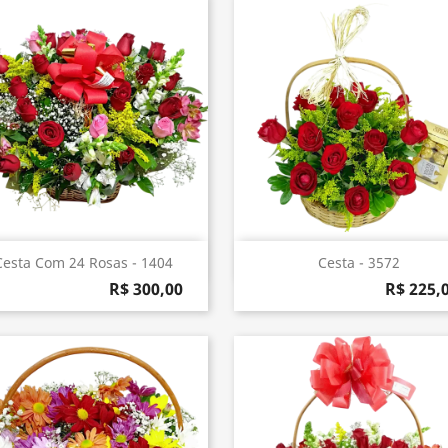
Visualização rápida
Visualização rápida


Cesta Com 24 Rosas - 1404
Cesta - 3572
R$ 300,00
R$ 225,