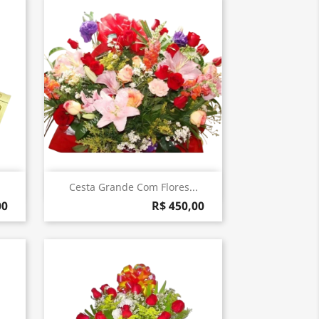
Visualização rápida

Cesta Grande Com Flores...
00
R$ 450,00