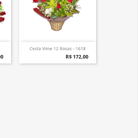
Visualização rápida

Cesta Vime 12 Rosas - 1618
00
R$ 172,00