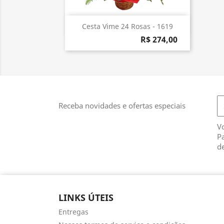
Visualização rápida

Cesta Vime 24 Rosas - 1619
R$ 274,00
Receba novidades e ofertas especiais
V
Pa
de
LINKS ÚTEIS
Entregas